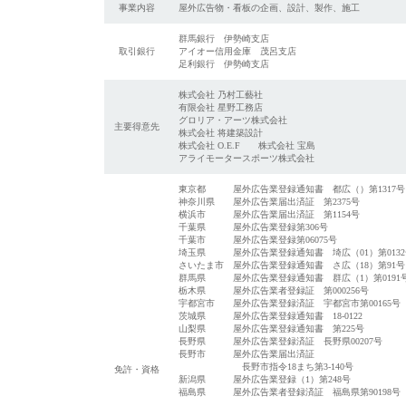
事業内容
屋外広告物・看板の企画、設計、製作、施工
群馬銀行 伊勢崎支店
取引銀行
アイオー信用金庫 茂呂支店
足利銀行 伊勢崎支店
株式会社 乃村工藝社
有限会社 星野工務店
グロリア・アーツ株式会社
主要得意先
株式会社 将建築設計
株式会社 O.E.F 株式会社 宝島
アライモータースポーツ株式会社
東京都 屋外広告業登録通知書 都広（）第1317号
神奈川県 屋外広告業届出済証 第2375号
横浜市 屋外広告業届出済証 第1154号
千葉県 屋外広告業登録第306号
千葉市 屋外広告業登録第06075号
埼玉県 屋外広告業登録通知書 埼広（01）第0132
さいたま市 屋外広告業登録通知書 さ広（18）第91号
群馬県 屋外広告業登録通知書 群広（1）第0191
栃木県 屋外広告業者登録証 第000256号
宇都宮市 屋外広告業登録済証 宇都宮市第00165号
茨城県 屋外広告業登録通知書 18-0122
山梨県 屋外広告業登録通知書 第225号
長野県 屋外広告業登録済証 長野県00207号
長野市 屋外広告業届出済証
長野市指令18まち第3-140号
免許・資格
新潟県 屋外広告業登録（1）第248号
福島県 屋外広告業者登録済証 福島県第90198号