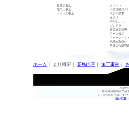
屋外広告士
クレーン
電気工事士
小型移動式ク
ネオン工事士
高所作業車
玉掛け
研削といし
ゴンドラ
壁装施工管理
アーク溶接
フォークリフ
危険物取扱い
屋外広告講習
ホーム
｜ 会社概要｜
業務内容
｜
施工事例
｜
Copyri
群馬県伊勢崎市の看板
TEL:0270-31-2366 FAX:
屋外広告