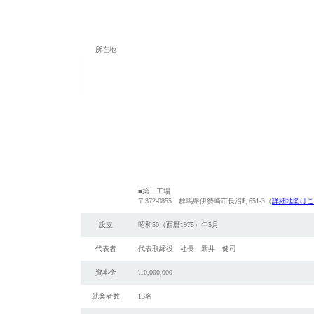
所在地
■第二工場
〒372-0855 群馬県伊勢崎市長沼町651-3（
詳細地図はこ
設立
昭和50（西暦1975）年5月
代表者
代表取締役 社長 新井 健司
資本金
\10,000,000
就業者数
13名